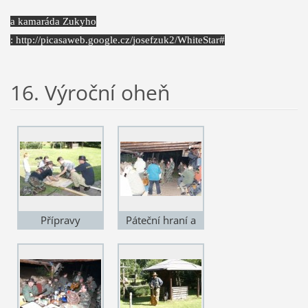
a kamaráda Zukyho
: http://picasaweb.google.cz/josefzuk2/WhiteStar#
16. Výroční oheň
Přípravy
Páteční hraní a
mumraj