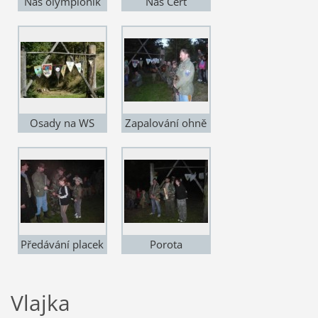
Náš olympionik
Náš Čert
Bill
Osady na WS
Zapalování ohně
Předávání placek
Porota
Vlajka