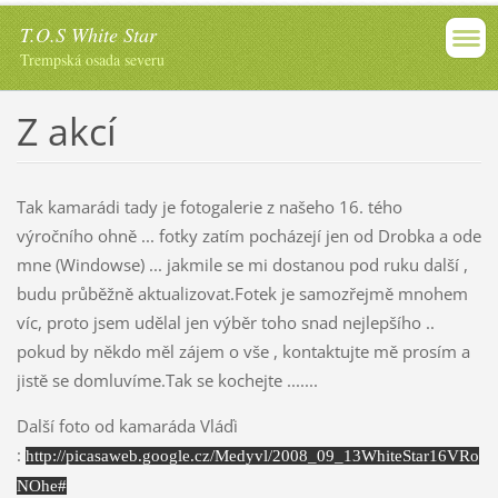
T.O.S White Star
Trempská osada severu
Z akcí
Tak kamarádi tady je fotogalerie z našeho 16. tého
výročního ohně ... fotky zatím pocházejí jen od Drobka a ode
mne (Windowse) ... jakmile se mi dostanou pod ruku další ,
budu průběžně aktualizovat.Fotek je samozřejmě mnohem
víc, proto jsem udělal jen výběr toho snad nejlepšího ..
pokud by někdo měl zájem o vše , kontaktujte mě prosím a
jistě se domluvíme.Tak se kochejte .......
Další foto od kamaráda Vláďi
:
http://picasaweb.google.cz/Medyvl/2008_09_13WhiteStar16VRo
NOhe#