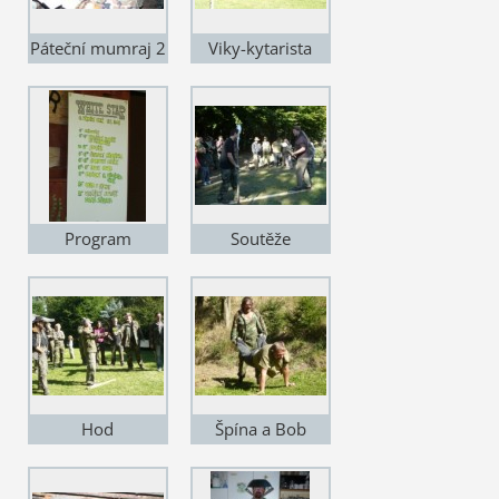
Páteční mumraj 2
Viky-kytarista
Program
Soutěže
Hod
Špína a Bob
bumerangem