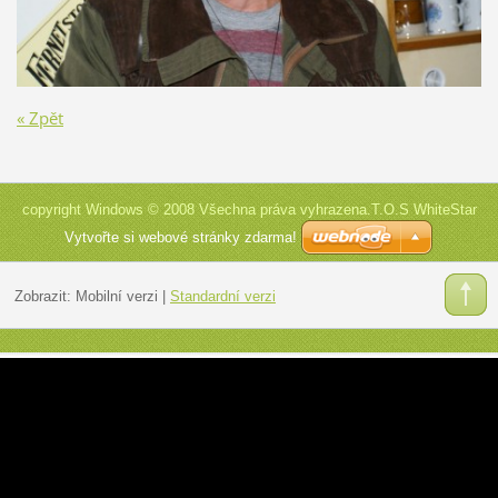
« Zpět
copyright Windows © 2008 Všechna práva vyhrazena.T.O.S WhiteStar
Vytvořte si webové stránky zdarma!
Zobrazit:
Mobilní verzi
|
Standardní verzi