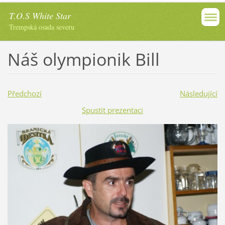
T.O.S White Star
Trempská osada severu
Náš olympionik Bill
Předchozí
Následující
Spustit prezentaci