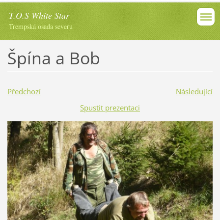
T.O.S White Star
Trempská osada severu
Špína a Bob
Předchozí
Následující
Spustit prezentaci