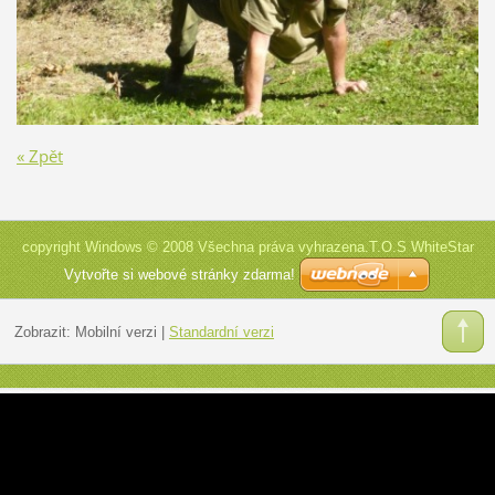
« Zpět
copyright Windows © 2008 Všechna práva vyhrazena.T.O.S WhiteStar
Vytvořte si webové stránky zdarma!
Zobrazit:
Mobilní verzi
|
Standardní verzi