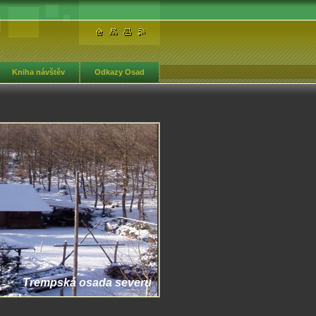
Kniha návštěv
Odkazy Osad
Trempská osada severu