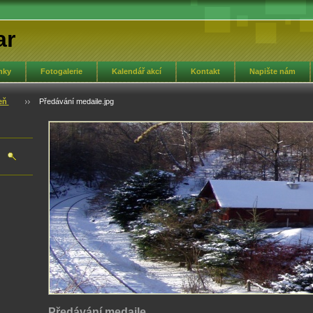
ar
nky
Fotogalerie
Kalendář akcí
Kontakt
Napište nám
heň
Předávání medaile.jpg
Předávání medaile