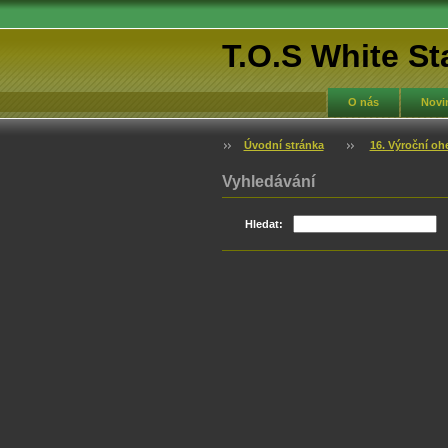
T.O.S White St
O nás
Novi
Úvodní stránka
16. Výroční o
Vyhledávání
Hledat: