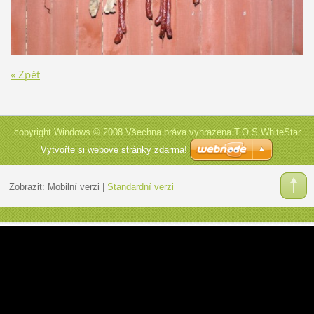
« Zpět
copyright Windows © 2008 Všechna práva vyhrazena.T.O.S WhiteStar
Vytvořte si webové stránky zdarma!
Zobrazit:
Mobilní verzi
|
Standardní verzi