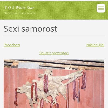
T.O.S White Star
Trempská osada severu
Sexi samorost
Předchozí
Následující
Spustit prezentaci