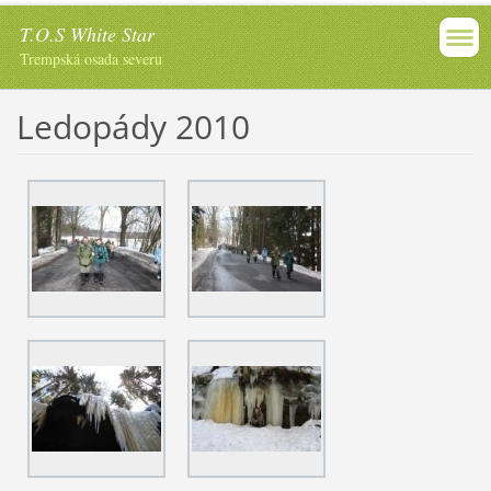
T.O.S White Star
Trempská osada severu
Ledopády 2010