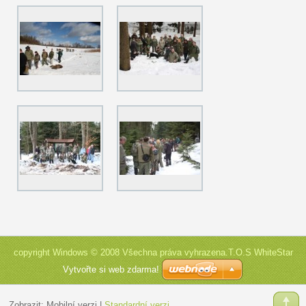
copyright Windows © 2008 Všechna práva vyhrazena.T.O.S WhiteStar
Vytvořte si web zdarma!
Zobrazit:
Mobilní verzi
|
Standardní verzi