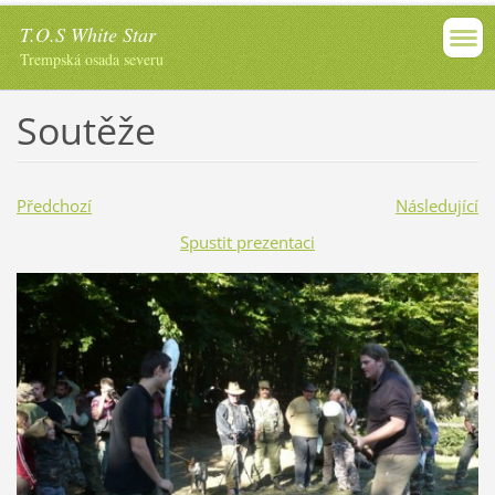
T.O.S White Star
Trempská osada severu
Soutěže
Předchozí
Následující
Spustit prezentaci