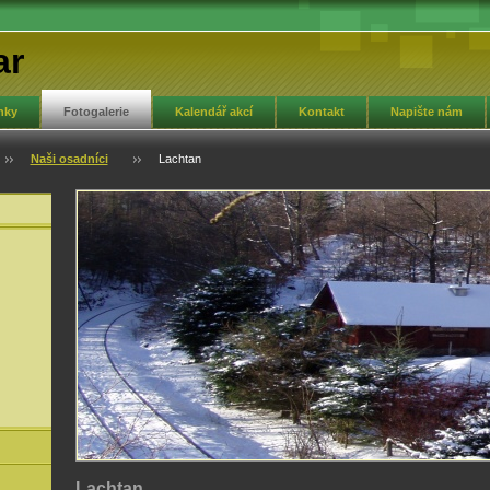
ar
nky
Fotogalerie
Kalendář akcí
Kontakt
Napište nám
Naši osadníci
Lachtan
Lachtan