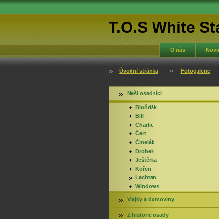
T.O.S White St
O nás
Novi
Úvodní stránka
Fotogalerie
Naši osadníci
Bloňdák
Bill
Charlie
Čert
Čmelák
Drobek
Ještěrka
Kořen
Lachtan
Windows
Vlajky a domoviny
Z historie osady