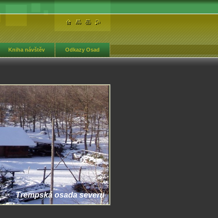
Kniha návštěv
Odkazy Osad
Trempská osada severu