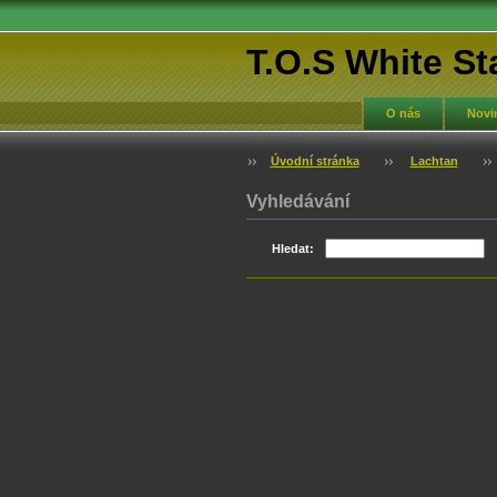
T.O.S White St
O nás
Novi
Úvodní stránka
Lachtan
Vyhledávání
Hledat: