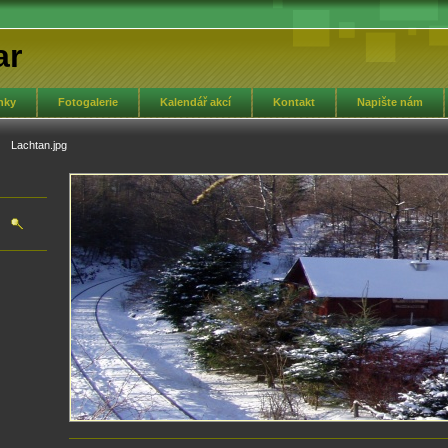
ar
nky
Fotogalerie
Kalendář akcí
Kontakt
Napište nám
Lachtan.jpg