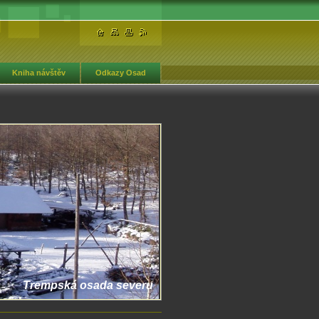
Kniha návštěv
Odkazy Osad
Trempská osada severu