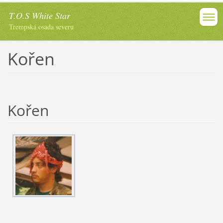
T.O.S White Star
Trempská osada severu
Kořen
Kořen